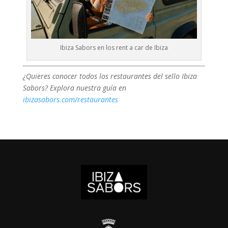
Ibiza Sabors en los rent a car de Ibiza
¿Quieres conocer todos los restaurantes del sello Ibiza
Sabors? Explora nuestra guía en
ibizasabors.com/restaurantes