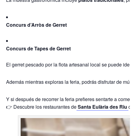
Concurs d’Arròs de Gerret
Concurs de Tapes de Gerret
El gerret pescado por la flota artesanal local se puede ident
Además mientras exploras la feria, podrás disfrutar de música
Y si después de recorrer la feria prefieres sentarte a comer 
👉 Descubre los restaurantes de
Santa Eulària des Riu
com