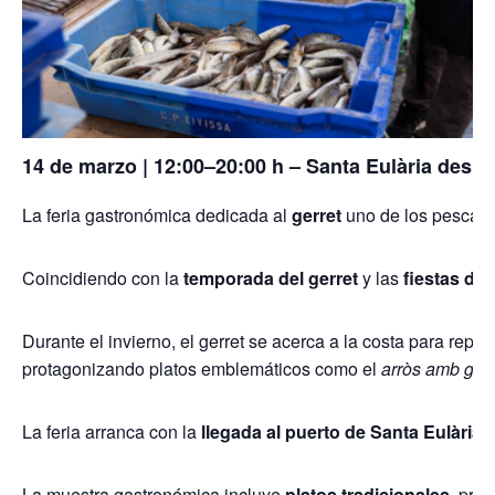
14 de marzo | 12:00–20:00 h – Santa Eulària des R
La feria gastronómica dedicada al
gerret
uno de los pescados
Coincidiendo con la
temporada del gerret
y las
fiestas de 
Durante el invierno, el gerret se acerca a la costa para repr
protagonizando platos emblemáticos como el
arròs amb gerr
La feria arranca con la
llegada al puerto de Santa Eulària
d
La muestra gastronómica incluye
platos tradicionales
, pro